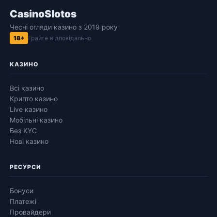
CasinoSlotos
Чесні огляди казино з 2019 року
18+
Грайте відповідально
КАЗИНО
Всі казино
Крипто казино
Live казино
Мобільні казино
Без KYC
Нові казино
РЕСУРСИ
Бонуси
Платежі
Провайдери