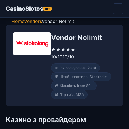
CasinoSlotos
18+
Home
Vendors
Vendor Nolimit
Vendor Nolimit
★★★★★
10/10
10/10
📅 Рік заснування: 2014
🌍 Штаб-квартира: Stockholm
🎮 Кількість ігор: 80+
🔐 Ліцензія: MGA
Казино з провайдером